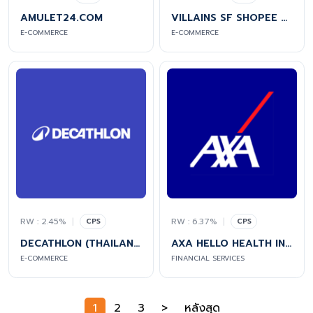
AMULET24.COM
VILLAINS SF SHOPEE OFFICIAL SHOP
E-COMMERCE
E-COMMERCE
RW : 2.45%
|
RW : 6.37%
|
CPS
CPS
DECATHLON (THAILAND)
AXA HELLO HEALTH INSURANCE
E-COMMERCE
FINANCIAL SERVICES
1
2
3
>
หลังสุด