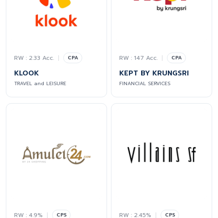
RW : 2.33 Acc.
|
RW : 147 Acc.
|
CPA
CPA
KLOOK
KEPT BY KRUNGSRI
TRAVEL and LEISURE
FINANCIAL SERVICES
RW : 4.9%
|
RW : 2.45%
|
CPS
CPS