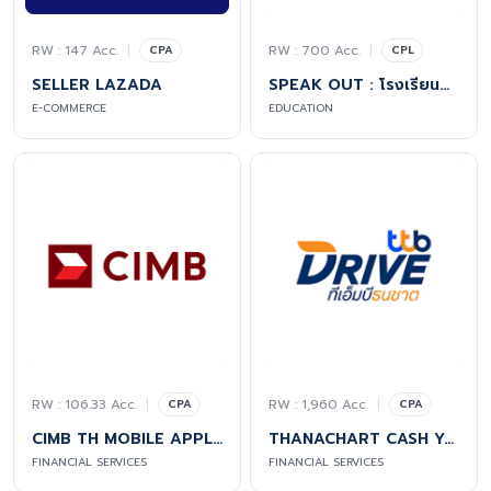
RW : 147 Acc.
|
RW : 700 Acc.
|
CPA
CPL
SELLER LAZADA
SPEAK OUT : โรงเรียนสอนภาษาอังกฤษสปี้คเอ๊าท์
E-COMMERCE
EDUCATION
RW : 106.33 Acc.
|
RW : 1,960 Acc.
|
CPA
CPA
CIMB TH MOBILE APPLICATION
THANACHART CASH YOUR CAR
FINANCIAL SERVICES
FINANCIAL SERVICES