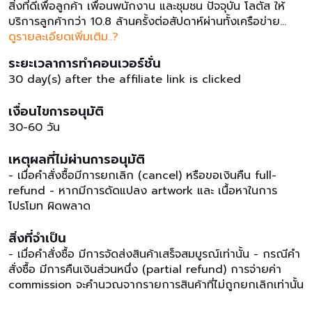
สิ่งที่ดีเพื่อลูกค้า เพื่อนพนักงาน และชุมชน ปัจจุบัน โลตัส ให้
บริการลูกค้ากว่า 10.8 ล้านครั้งต่อสัปดาห์ผ่านทั้งเครือข่าย
สาขากว่า 2400 สาขา ทั่วประเทศ และช่องทางออนไลน์ เพื่อ
ดูรายละเอียดเพิ่มเติม..?
ตอบสนองไลฟ์สไตล์ที่แตกต่างกันของลูกค้า ส่งมอบความ
ระยะเวลาการทำคอนเวอร์ชั่น
สะดวกสบาย และประสบการณ์การช้อปปิ้งแบบไร้รอยต่อ ไม่ว่าจะ
30 day(s) after the affiliate link is clicked
ใช้บริการที่ไหน เมื่อไหร่พร้อมแล้วที่จะให้ partner นำ ampaign
ไปโปรโมท ค่าคอมมิชชั่นตั้งแต่เดือน ธันวาคม 2567 เป็นต้นไป
เงื่อนไขการอนุมัติ
:รายละเอียดค่าคอมมิชชั่นตามหมวดหมู่ :เสื้อผ้าและเครื่องแต่ง
30-60 วัน
กาย 0.70%ของใช้ในบ้าน 0.70%บ้านและไลฟ์สไตล์
0.70%เครื่องเขียนและอุปกรณ์สำนักงาน0.70%ความงามและ
เหตุผลที่ไม่ผ่านการอนุมัติ
ของใช้ส่วนตัว 0.70%อาหารและอุปกรณ์สัตว์เลี้ยง
0.70%สินค้าแม่และเด็กและผู้ใหญ่ 0.70%ขนมและของหวาน
- เมื่อคำสั่งซื้อมีการยกเลิก (cancel) หรือขอเงินคืน full-
0.70%น้ำ เครื่องดื่ม และผงชงดื่ม 0.70%อาหารสดและเบเกอรี่
refund - หากมีการดัดแปลง artwork และ เนื้อหาในการ
0.70%ของแห้งและเครื่องปรุง 0.70%ไข่ นม และผลิตภัณฑ์
โปรโมท ผิดพลาด
จากนม 0.70%เครื่องใช้ไฟฟ้า อุปกรณ์
อิเล็กทรอนิกส์0.70%เงื่อนไขการอนุมัติ: - เมื่อคำสั่งซื้อ มีการ
สิ่งที่จำเป็น
จัดส่งสินค้าเสร็จสมบูรณ์เท่านั้น- กรณีคำสั่งซื้อ มีการคืนเงิน
- เมื่อคำสั่งซื้อ มีการจัดส่งสินค้าเสร็จสมบูรณ์เท่านั้น - กรณีคำ
ส่วนหนึ่ง partial refund การจ่ายค่า commission จะ
สั่งซื้อ มีการคืนเงินส่วนหนึ่ง (partial refund) การจ่ายค่า
คำนวณจากรายการสินค้าที่ไม่ถูกยกเลิกเท่านั้นเงื่อนไขการ
commission จะคำนวณจากรายการสินค้าที่ไม่ถูกยกเลิกเท่านั้น
ปฏิเสธ : - เมื่อคำสั่งซื้อมีการยกเลิก cancel หรือขอเงินคืน