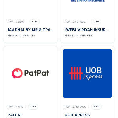
RW : 7.35%
|
RW : 245 Acc.
|
CPS
CPA
JAADHAI BY MSIG TRAVEL INSURANCE
[WEB] VIRIYAH INSURANCE : ประกันมะเร็ง
FINANCIAL SERVICES
FINANCIAL SERVICES
RW : 4.9%
|
RW : 2.45 Acc.
|
CPS
CPA
PATPAT
UOB XPRESS