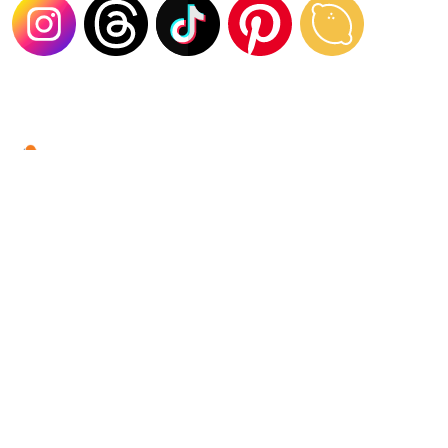
AFFILIATE STORE THAILAND ( MARKETING )
Affiliate Store คือโปรแกรมที่สามารถสมัครและสร้างรายได้แบบง่าย ๆ เพียงแค่
แชร์! สร้างคอนเทนต์บนหน้าโซเชียล และแปะลิงก์ เมื่อเกิดยอดขาย รับค่า
คอมมิชชั่นสูงสุด 30% รูปแบบการทำการตลาดให้กับบุคคลหรือบริษัทอื่นด้วยการ
โปรโมตสินค้าและบริการผ่านช่องทางของเรา