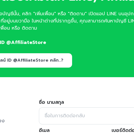
จอบัญชีนั้น, คลิก "เพิ่มเพื่อน" หรือ "ติดตาม" เปิดแอป LINE บนอุป
น ที่อยู่บนขวามือ ในหน้าต่างที่ปรากฏขึ้น, คุณสามารถค้นหาบัญชี LIN
มเพื่อน หรือ ติดตาม
 ID @AffiliateStore
ลน์ ID @AffiliateStore คลิก..?
ชื่อ นามสกุล
อง
อีเมล
เบอร์ติดต่