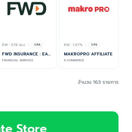
RW : 378 Acc.
|
RW : 1.47%
|
CPA
CPS
FWD INSURANCE : EASY E-CANCER
MAKROPRO AFFILIATE
FINANCIAL SERVICES
E-COMMERCE
จำนวน 163 รายการ
ate Store