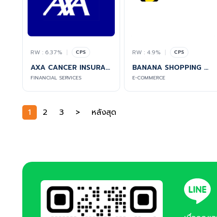
RW : 6.37%
|
RW : 4.9%
|
CPS
CPS
AXA CANCER INSURANCE ONLINE
BANANA SHOPPING ONLINE
FINANCIAL SERVICES
E-COMMERCE
1
2
3
>
หลังสุด