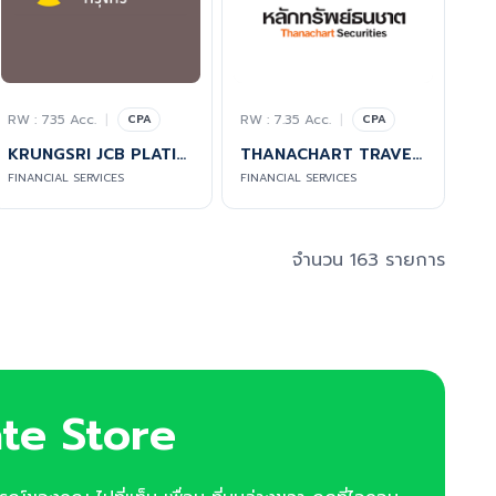
RW : 735 Acc.
|
RW : 7.35 Acc.
|
CPA
CPA
KRUNGSRI JCB PLATINUM
THANACHART TRAVEL INSURANCE
FINANCIAL SERVICES
FINANCIAL SERVICES
จำนวน 163 รายการ
ate Store