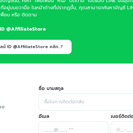
จอบัญชีนั้น, คลิก "เพิ่มเพื่อน" หรือ "ติดตาม" เปิดแอป LINE บนอุป
น ที่อยู่บนขวามือ ในหน้าต่างที่ปรากฏขึ้น, คุณสามารถค้นหาบัญชี LIN
มเพื่อน หรือ ติดตาม
 ID @AffiliateStore
ลน์ ID @AffiliateStore คลิก..?
ชื่อ นามสกุล
อง
อีเมล
เบอร์ติดต่