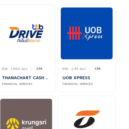
RW : 1,960 Acc.
|
RW : 2.45 Acc.
|
CPA
CPA
THANACHART CASH YOUR CAR
UOB XPRESS
FINANCIAL SERVICES
FINANCIAL SERVICES