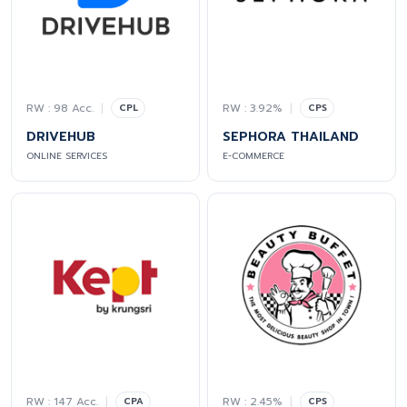
RW : 98 Acc.
|
RW : 3.92%
|
CPL
CPS
DRIVEHUB
SEPHORA THAILAND
ONLINE SERVICES
E-COMMERCE
RW : 147 Acc.
|
RW : 2.45%
|
CPA
CPS