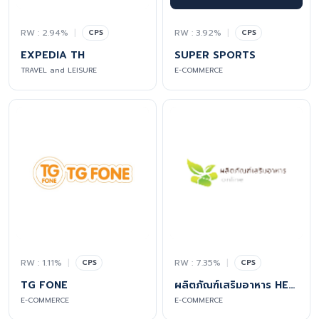
RW : 2.94%
|
RW : 3.92%
|
CPS
CPS
EXPEDIA TH
SUPER SPORTS
TRAVEL and LEISURE
E-COMMERCE
RW : 1.11%
|
RW : 7.35%
|
CPS
CPS
TG FONE
ผลิตภัณฑ์เสริมอาหาร HERBOLOID
E-COMMERCE
E-COMMERCE