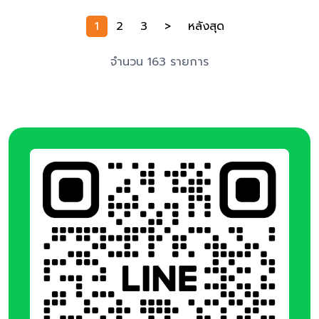
1
2
3
>
หลังสุด
จำนวน 163 รายการ