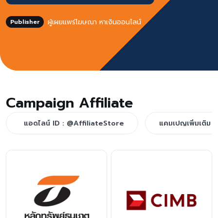
ผู้เผยแพร่โฆษณา หาเงินออนไลน์
Publisher
Campaign Affiliate
แอดไลน์ ID : @AffiliateStore
แคมเปญเพิ่มเติม