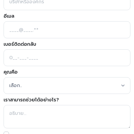
อีเมล
เบอร์ติดต่อกลับ
คุณคือ
เราสามารถช่วยได้อย่างไร?