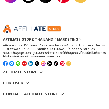
AFFILIATE STORE THAILAND ( MARKETING )
Affiliate Store คือโปรแกรมที่สามารถสมัครและสร้างรายได้แบบง่าย ๆ เพียงแค่
แชร์! สร้างคอนเทนต์บนหน้าโซเชียล และแปะลิงก์ เมื่อเกิดยอดขาย รับค่า
คอมมิชชั่นสูงสุด 30% รูปแบบการทำการตลาดให้กับบุคคลหรือบริษัทอื่นด้วยการ
โปรโมตสินค้าและบริการผ่านช่องทางของเรา