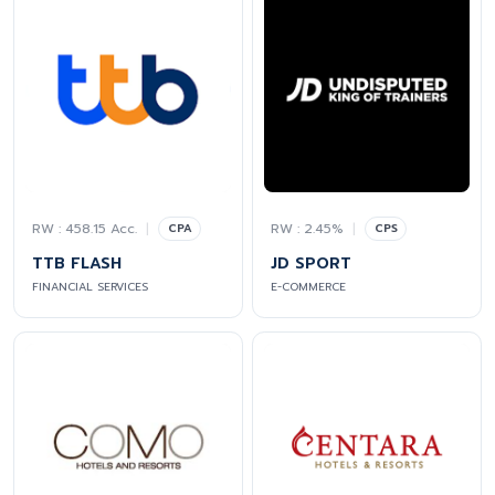
RW : 458.15 Acc.
|
RW : 2.45%
|
CPA
CPS
TTB FLASH
JD SPORT
FINANCIAL SERVICES
E-COMMERCE